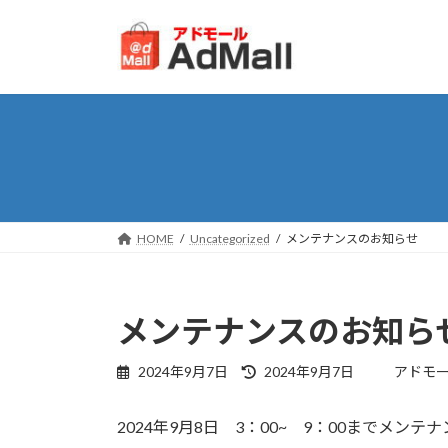
コ
ナ
ン
ビ
テ
ゲ
ン
ー
ツ
シ
へ
ョ
ス
ン
キ
に
ッ
移
プ
動
HOME
Uncategorized
メンテナンスのお知らせ
メンテナンスのお知ら
最
2024年9月7日
2024年9月7日
アドモ
終
更
2024年9月8日 3：00~ 9：00までメン
新