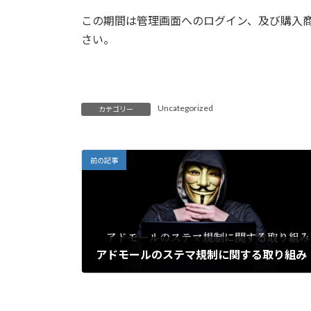
日
時
この期間は管理画面へのログイン、及び購入
:
さい。
Uncategorized
カテゴリー
前の記事
アドモールのステマ規制に関する取り組み
2023年9月28日